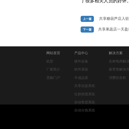
了很多相关人员的好评
共享糖葫芦店入驻
上一篇
共享果蔬店一天盈
下一篇
网站首页
产品中心
解决方案
机型
硬件设备
生鲜电商解
厂家简介
软件系统
新零售解决
觅橱门户
半成品菜
消费扶贫柜
共享自提系统
社群拼团系统
自动售货系统
自动分拣系统