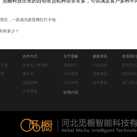
。觅橱科技出售的自动售货机种类非常多，可供满足客户多种不
景区，一跃成为新晋网红打卡地
利有多少？
合作方式
关于觅橱
最新资讯
联系我们
决方案
生鲜无人售货柜
觅橱简介
行业动态
联系方式
方案
微仓店
公司愿景
觅橱资讯
留言报名
品牌定制
公司环境
合作案例
加入我们
共享果蔬
应用介绍